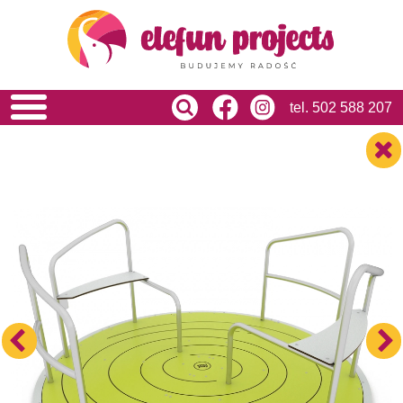
HOME
O NAS
OFERTA
USŁUGI
tel.
502 588 207
REALIZACJE
BLOG
KONTAKT