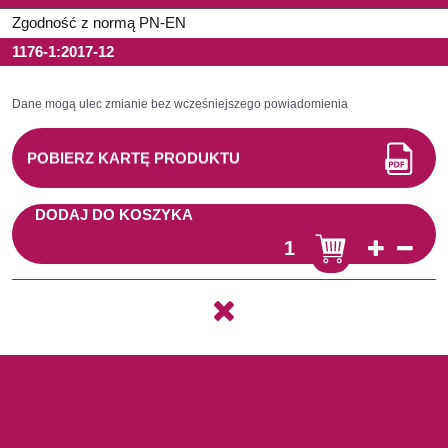
Zgodność z normą PN-EN
1176-1:2017-12
Dane mogą ulec zmianie bez wcześniejszego powiadomienia
POBIERZ KARTĘ PRODUKTU
DODAJ DO KOSZYKA
Copyright © 2022 ELEFUN PROJECTS Tomasz Rostkowski | Projekt
strony:
strefadizajnu.pl
Wykonanie: Agencja Interaktywna RRR