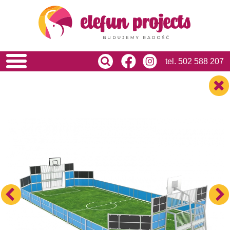
HOME
O NAS
OFERTA
USŁUGI
tel.
502 588 207
REALIZACJE
BLOG
KONTAKT