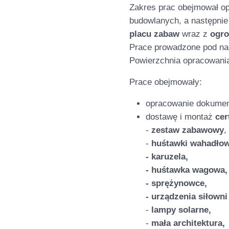
Zakres prac obejmował op
budowlanych, a następnie
placu zabaw
wraz z
ogro
Prace prowadzone pod na
Powierzchnia opracowani
Prace obejmowały:
opracowanie dokumena
dostawę i montaż
cer
-
zestaw zabawowy
,
-
huśtawki wahadłow
- karuzela,
- huśtawka wagowa,
- sprężynowce,
- urządzenia siłowni
-
lampy solarne,
-
mała architektura,