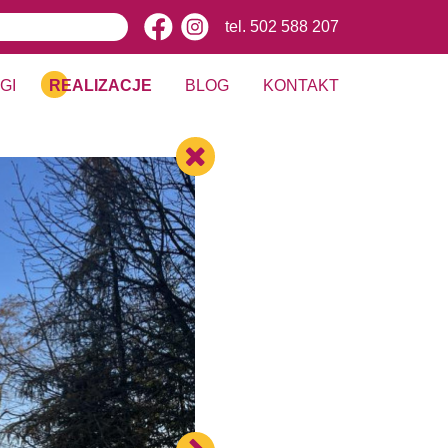
tel.
502 588 207
GI
REALIZACJE
BLOG
KONTAKT