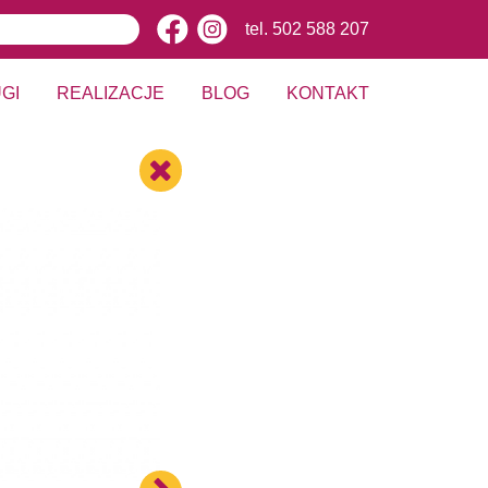
tel.
502 588 207
GI
REALIZACJE
BLOG
KONTAKT