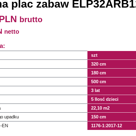
na plac zabaw ELP32ARB1
 PLN
brutto
LN
netto
a:
szt
320 cm
180 cm
500 cm
3 lat
5 Ilosć dzieci
a
22,10 m2
o upadku
150 cm
N-EN
1176-1:2017-12