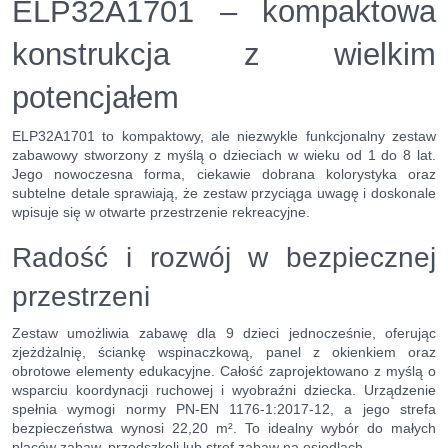
ELP32A1701 – kompaktowa
konstrukcja z wielkim
potencjałem
ELP32A1701 to kompaktowy, ale niezwykle funkcjonalny zestaw
zabawowy stworzony z myślą o dzieciach w wieku od 1 do 8 lat.
Jego nowoczesna forma, ciekawie dobrana kolorystyka oraz
subtelne detale sprawiają, że zestaw przyciąga uwagę i doskonale
wpisuje się w otwarte przestrzenie rekreacyjne.
Radość i rozwój w bezpiecznej
przestrzeni
Zestaw umożliwia zabawę dla 9 dzieci jednocześnie, oferując
zjeżdżalnię, ściankę wspinaczkową, panel z okienkiem oraz
obrotowe elementy edukacyjne. Całość zaprojektowano z myślą o
wsparciu koordynacji ruchowej i wyobraźni dziecka. Urządzenie
spełnia wymogi normy PN-EN 1176-1:2017-12, a jego strefa
bezpieczeństwa wynosi 22,20 m². To idealny wybór do małych
placów zabaw, przedszkoli lub stref zabaw na osiedlach.