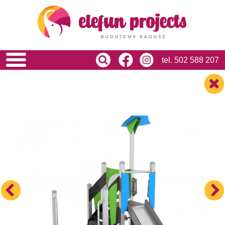
HOME
O NAS
OFERTA
USŁUGI
tel.
502 588 207
REALIZACJE
BLOG
KONTAKT