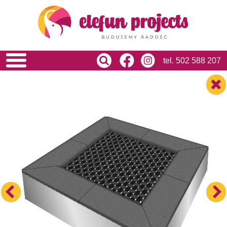
HOME
O NAS
OFERTA
USŁUGI
tel.
502 588 207
REALIZACJE
BLOG
KONTAKT