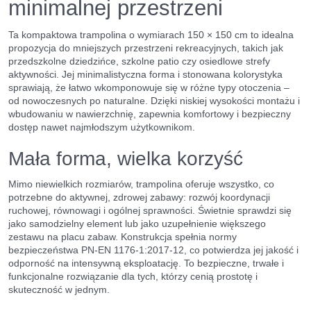
minimalnej przestrzeni
Ta kompaktowa trampolina o wymiarach 150 × 150 cm to idealna
propozycja do mniejszych przestrzeni rekreacyjnych, takich jak
przedszkolne dziedzińce, szkolne patio czy osiedlowe strefy
aktywności. Jej minimalistyczna forma i stonowana kolorystyka
sprawiają, że łatwo wkomponowuje się w różne typy otoczenia –
od nowoczesnych po naturalne. Dzięki niskiej wysokości montażu i
wbudowaniu w nawierzchnię, zapewnia komfortowy i bezpieczny
dostęp nawet najmłodszym użytkownikom.
Mała forma, wielka korzyść
Mimo niewielkich rozmiarów, trampolina oferuje wszystko, co
potrzebne do aktywnej, zdrowej zabawy: rozwój koordynacji
ruchowej, równowagi i ogólnej sprawności. Świetnie sprawdzi się
jako samodzielny element lub jako uzupełnienie większego
zestawu na placu zabaw. Konstrukcja spełnia normy
bezpieczeństwa PN-EN 1176-1:2017-12, co potwierdza jej jakość i
odporność na intensywną eksploatację. To bezpieczne, trwałe i
funkcjonalne rozwiązanie dla tych, którzy cenią prostotę i
skuteczność w jednym.