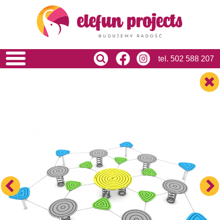
HOME
O NAS
OFERTA
USŁUGI
tel.
502 588 207
REALIZACJE
BLOG
KONTAKT