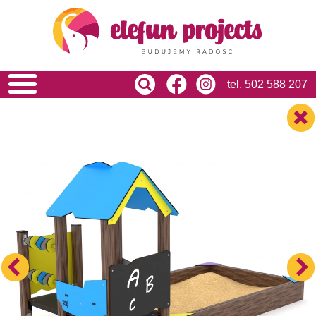
HOME
O NAS
OFERTA
USŁUGI
tel.
502 588 207
REALIZACJE
BLOG
KONTAKT