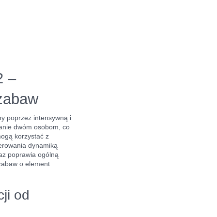
2 –
 zabaw
ny poprzez intensywną i
stanie dwóm osobom, co
mogą korzystać z
sterowania dynamiką
raz poprawia ogólną
zabaw o element
ji od