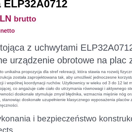
a ELP32A0712
PLN
brutto
N
netto
stojąca z uchwytami ELP32A071
e urządzenie obrotowe na plac
unikalna propozycja dla stref rekreacji, która stawia na rozwój fizycz
rukcja została zaprojektowana tak, aby umożliwić jednoczesne korzy
cji i wspólnej koordynacji ruchów. Użytkownicy w wieku od 3 do 12 lat 
tojącej, co angażuje całe ciało do utrzymania równowagi i aktywnego 
ywności doskonale stymuluje zmysł błędnika, wzmacnia mięśnie nóg o
 stanowiąc doskonałe uzupełnienie klasycznego wyposażenia placów 
ręczności.
konania i bezpieczeństwo konstrukc
ects