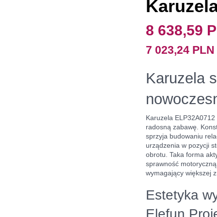
Karuzel
8 638,59 
7 023,24 PL
Karuzela 
nowoczesn
Karuzela ELP32A0712 to 
radosną zabawę. Konst
sprzyja budowaniu rela
urządzenia w pozycji s
obrotu. Taka forma akt
sprawność motoryczną,
wymagający większej z
Estetyka wy
Elefun Proj