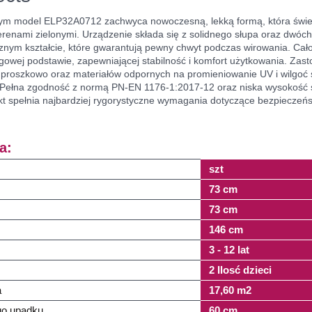
m model ELP32A0712 zachwyca nowoczesną, lekką formą, która świet
 terenami zielonymi. Urządzenie składa się z solidnego słupa oraz dwó
nym kształcie, które gwarantują pewny chwyt podczas wirowania. Cało
zgowej podstawie, zapewniającej stabilność i komfort użytkowania. Zas
j proszkowo oraz materiałów odpornych na promieniowanie UV i wilgoć 
ta. Pełna zgodność z normą PN-EN 1176-1:2017-12 oraz niska wysokoś
kt spełnia najbardziej rygorystyczne wymagania dotyczące bezpieczeńs
a:
szt
73 cm
73 cm
146 cm
3 - 12 lat
2 Ilosć dzieci
a
17,60 m2
o upadku
60 cm