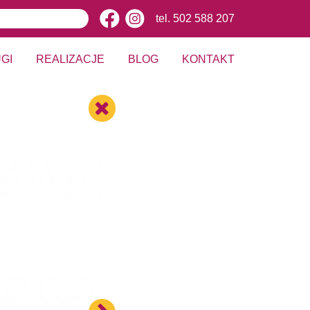
tel.
502 588 207
GI
REALIZACJE
BLOG
KONTAKT