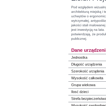
Pod względem wizualny
architekturą miejską i
uchwytów o ergonomicz
wytrzymałej, antypośli
jakości stali malowane
jest inwestycją na la
potwierdzają, że produ
publicznej.
Dane urządzeni
Jednostka
Długość urządzenia
Szerokość urządenia
Wysokość całkowita
Grupa wiekowa
Ilosć dzieci
Strefa bezpieczeństw
Wysokość swobodneg