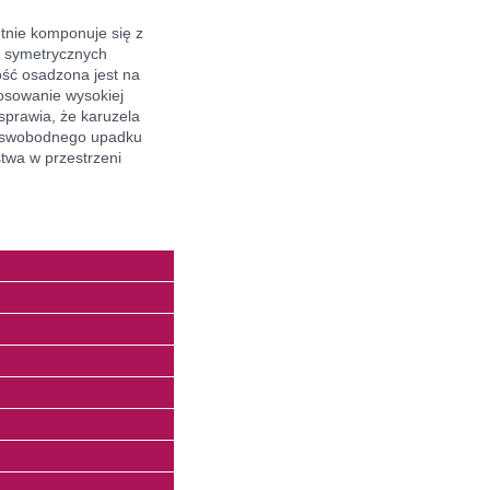
nie komponuje się z
ch symetrycznych
ść osadzona jest na
tosowanie wysokiej
sprawia, że karuzela
ć swobodnego upadku
twa w przestrzeni