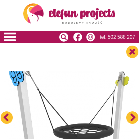
HOME
O NAS
OFERTA
USŁUGI
tel.
502 588 207
REALIZACJE
BLOG
KONTAKT