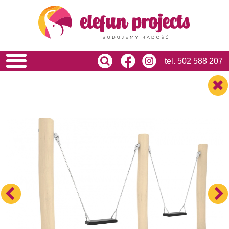
HOME
O NAS
OFERTA
USŁUGI
tel.
502 588 207
REALIZACJE
BLOG
KONTAKT