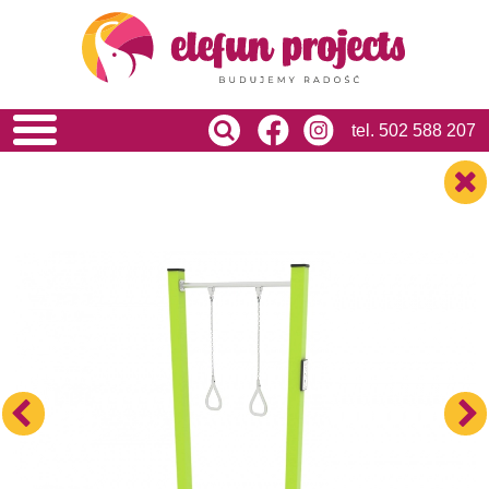
HOME
O NAS
OFERTA
USŁUGI
tel.
502 588 207
REALIZACJE
BLOG
KONTAKT