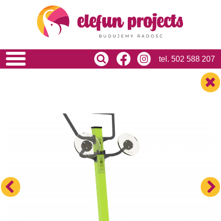
HOME
O NAS
OFERTA
USŁUGI
tel.
502 588 207
REALIZACJE
BLOG
KONTAKT