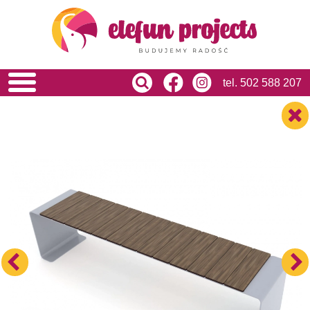
HOME
O NAS
OFERTA
USŁUGI
tel.
502 588 207
REALIZACJE
BLOG
KONTAKT